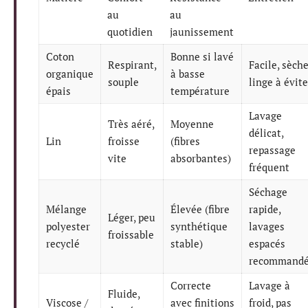
au
au
quotidien
jaunissement
Coton
Bonne si lavé
Respirant,
Facile, sèch
organique
à basse
souple
linge à évite
épais
température
Lavage
Très aéré,
Moyenne
délicat,
Lin
froisse
(fibres
repassage
vite
absorbantes)
fréquent
Séchage
Mélange
Élevée (fibre
rapide,
Léger, peu
polyester
synthétique
lavages
froissable
recyclé
stable)
espacés
recommand
Correcte
Lavage à
Fluide,
Viscose /
avec finitions
froid, pas