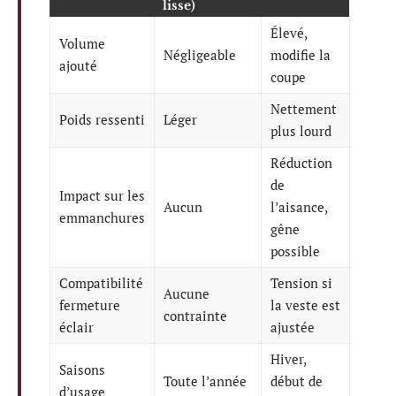
lisse)
Élevé,
Volume
Négligeable
modifie la
ajouté
coupe
Nettement
Poids ressenti
Léger
plus lourd
Réduction
de
Impact sur les
Aucun
l’aisance,
emmanchures
gêne
possible
Compatibilité
Tension si
Aucune
fermeture
la veste est
contrainte
éclair
ajustée
Hiver,
Saisons
Toute l’année
début de
d’usage